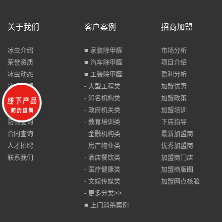
关于我们
客户案例
招商加盟
冰虫介绍
■ 家装除甲醛
市场分析
荣誉资质
■ 汽车除甲醛
项目介绍
冰虫动态
■ 工装除甲醛
盈利分析
冰虫视频
- 大型工程类
加盟优势
媒体报道
- 知名机构类
加盟政策
品牌打假
- 政府机关类
加盟培训
防伪查询
- 教育培训类
下店指导
合同查询
- 金融机构类
最新加盟商
人才招聘
- 房产物业类
优秀加盟商
联系我们
- 酒店餐饮类
加盟商门店
- 医疗健康类
加盟商版图
- 文娱传媒类
加盟网点核验
- 更多分类>>
■ 上门消杀案例