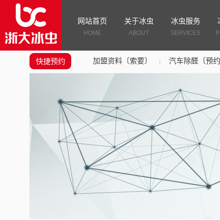
网站首页
关于冰虫
冰虫服务
HOME
ABOUT
SERVICES
P
加盟资料〔索要〕
汽车除醛〔预
快捷预约